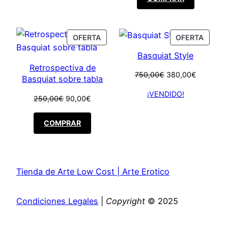
era:
es:
60,00€.
50,00€.
PRODUCT
PROD
OFERTA
OFERTA
ON
ON
Basquiat Style
SALE
SALE
Retrospectiva de
El
El
750,00
€
380,00
€
Basquiat sobre tabla
precio
precio
¡VENDIDO!
original
actual
El
El
250,00
€
90,00
€
era:
es:
precio
precio
750,00€.
380,00€.
original
actual
COMPRAR
era:
es:
250,00€.
90,00€.
Tienda de Arte Low Cost | Arte Erotico
Condiciones Legales
|
Copyright
© 2025