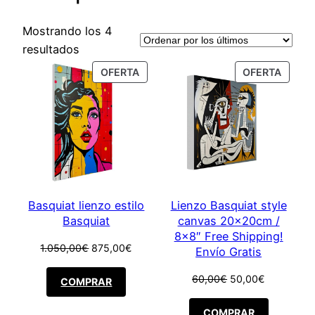
Mostrando los 4
Ordenado
resultados
por
PRODUCT
PROD
OFERTA
OFERTA
los
ON
ON
SALE
SALE
últimos
Basquiat lienzo estilo
Lienzo Basquiat style
Basquiat
canvas 20x20cm /
8×8″ Free Shipping!
El
El
1.050,00
€
875,00
€
Envío Gratis
precio
precio
original
actual
El
El
60,00
€
50,00
€
COMPRAR
era:
es:
precio
precio
1.050,00€.
875,00€.
original
actual
COMPRAR