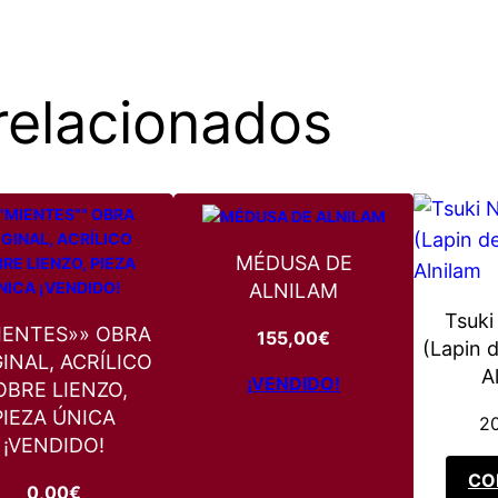
l
a
n
relacionados
o
c
a
n
t
i
MÉDUSA DE
ALNILAM
d
Tsuki
a
IENTES»» OBRA
155,00
€
(Lapin 
d
INAL, ACRÍLICO
A
¡VENDIDO!
OBRE LIENZO,
PIEZA ÚNICA
2
¡VENDIDO!
CO
0,00
€