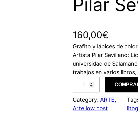
Pilar Se
160,00
€
Grafito y lápices de colo
Artista Pilar Sevillano: L
universidad de Salamanca,
trabajos en varios libros,
B
COMPRA
l
u
Category:
ARTE
, 
Tag
e
Arte low cost
lito
O
s
m