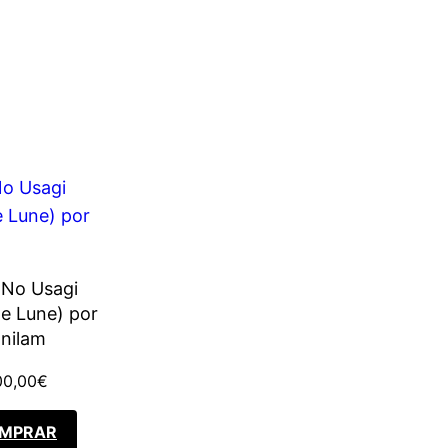
 No Usagi
de Lune) por
lnilam
00,00
€
MPRAR