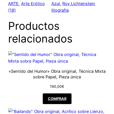
ARTE
, 
Arte Erótico
Azul
, 
Roy Lichtenstein
i
i
(18)
litografia
o
o
Productos
o
a
relacionados
r
c
i
t
g
u
«Sentido del Humor» Obra original, Técnica Mixta
i
a
sobre Papel, Pieza única
n
l
190,00
€
a
e
COMPRAR
l
s