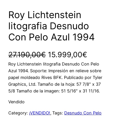
Roy Lichtenstein
litografia Desnudo
Con Pelo Azul 1994
E
E
27.190,00
€
15.999,00
€
Roy Lichtenstein litografia Desnudo Con Pelo
l
l
Azul 1994. Soporte: Impresión en relieve sobre
p
p
papel moldeado Rives BFK. Publicado por Tyler
Graphics, Ltd. Tamaño de la hoja: 57 7/8″ x 37
r
r
5/8 Tamaño de la imagen: 51 5/16″ x 31 11/16.
e
e
Vendido
c
c
Category:
¡VENDIDO!
, 
Tags:
Desnudo Con Pelo