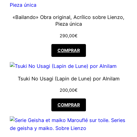
e
:
«Bailando» Obra original, Acrílico sobre Lienzo,
r
1
Pieza única
a
5
290,00
€
:
.
COMPRAR
2
9
7
9
Tsuki No Usagi (Lapin de Lune) por Alnilam
200,00
€
.
9
1
,
COMPRAR
9
0
0
0