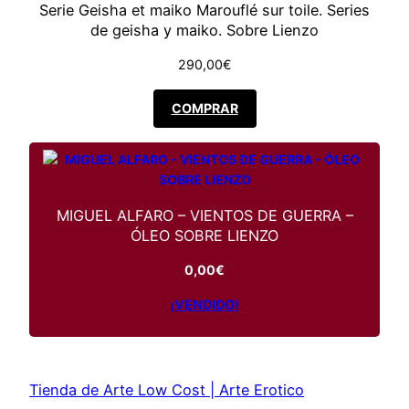
Serie Geisha et maiko Marouflé sur toile. Series
,
€
de geisha y maiko. Sobre Lienzo
290,00
€
0
.
0
COMPRAR
€
.
MIGUEL ALFARO – VIENTOS DE GUERRA –
ÓLEO SOBRE LIENZO
0,00
€
¡VENDIDO!
Tienda de Arte Low Cost | Arte Erotico