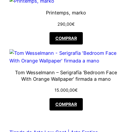
0
0
Printemps, marko
,
€
290,00
€
0
.
COMPRAR
0
€
Tom Wesselmann – Serigrafía ‘Bedroom Face
.
With Orange Wallpaper’ firmada a mano
15.000,00
€
COMPRAR