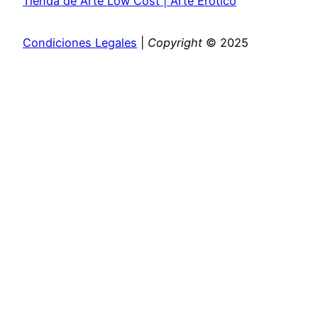
Tienda de Arte Low Cost | Arte Erotico
Condiciones Legales
|
Copyright
© 2025
Close
this
module