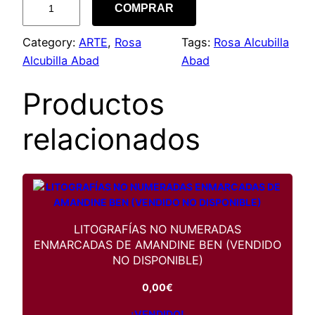
COMPRAR
p
p
i
a
Category:
ARTE
, 
Rosa
Tags:
Rosa Alcubilla
r
r
j
Alcubilla Abad
Abad
e
e
e
r
Productos
c
c
o
s
relacionados
i
i
d
e
o
o
R
o
o
a
s
LITOGRAFÍAS NO NUMERADAS
r
c
a
ENMARCADAS DE AMANDINE BEN (VENDIDO
A
NO DISPONIBLE)
i
t
l
0,00
€
c
g
u
u
¡VENDIDO!