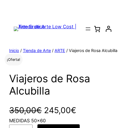
Saltar
al
contenido
Inicio
/
Tienda de Arte
/
ARTE
/ Viajeros de Rosa Alcubilla
¡Oferta!
Viajeros de Rosa
Alcubilla
E
E
350,00
€
245,00
€
MEDIDAS 50×60
l
l
V