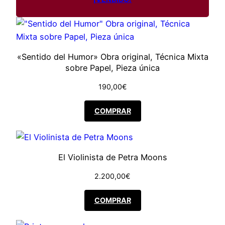
b
i
a
i
n
l
l
l
a
e
«Sentido del Humor» Obra original, Técnica Mixta
a
sobre Papel, Pieza única
c
l
s
190,00
€
a
n
e
:
COMPRAR
t
r
2
i
d
a
4
a
El Violinista de Petra Moons
d
:
5
2.200,00
€
3
,
COMPRAR
5
0