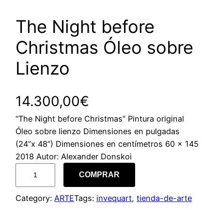
The Night before
Christmas Óleo sobre
Lienzo
14.300,00
€
“The Night before Christmas” Pintura original
Óleo sobre lienzo Dimensiones en pulgadas
(24”x 48”) Dimensiones en centímetros 60 x 145
2018 Autor: Alexander Donskoi
T
COMPRAR
h
e
Category:
ARTE
Tags:
invequart
, 
tienda-de-arte
N