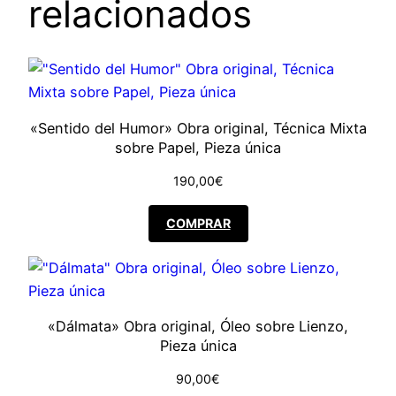
relacionados
a
n
t
i
d
«Sentido del Humor» Obra original, Técnica Mixta
a
sobre Papel, Pieza única
d
190,00
€
COMPRAR
«Dálmata» Obra original, Óleo sobre Lienzo,
Pieza única
90,00
€