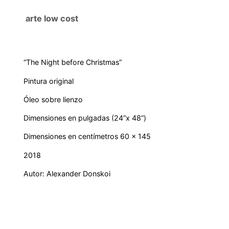
i
g
arte low cost
h
t
b
“The Night before Christmas”
e
Pintura original
f
o
Óleo sobre lienzo
r
Dimensiones en pulgadas (24”x 48”)
e
C
Dimensiones en centímetros 60 x 145
h
2018
r
Autor: Alexander Donskoi
i
s
t
m
a