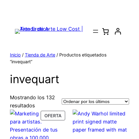
Saltar
al
contenido
Inicio
/
Tienda de Arte
/ Productos etiquetados
“invequart”
invequart
Mostrando los 132
Ordenado
resultados
por
PRODUCT
OFERTA
los
ON
SALE
últimos