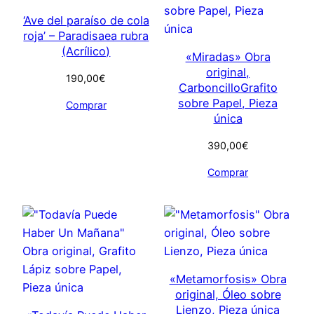
‘Ave del paraíso de cola
roja’ – Paradisaea rubra
(Acrílico)
«Miradas» Obra
original,
190,00
€
CarboncilloGrafito
sobre Papel, Pieza
Comprar
única
390,00
€
Comprar
«Metamorfosis» Obra
original, Óleo sobre
Lienzo, Pieza única