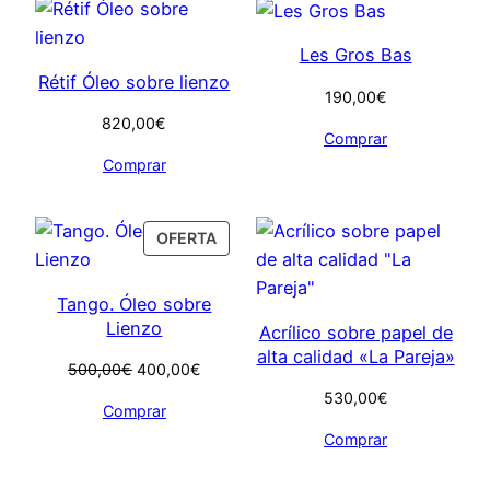
Les Gros Bas
Rétif Óleo sobre lienzo
190,00
€
820,00
€
Comprar
Comprar
PRODUCT
OFERTA
ON
SALE
Tango. Óleo sobre
Lienzo
Acrílico sobre papel de
alta calidad «La Pareja»
El
El
500,00
€
400,00
€
precio
precio
530,00
€
Comprar
original
actual
Comprar
era:
es:
500,00€.
400,00€.