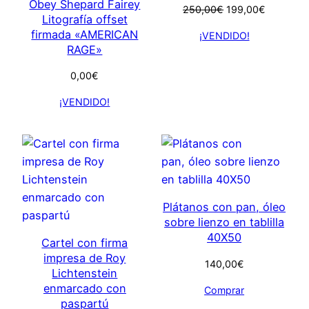
Obey Shepard Fairey
El
El
250,00
€
199,00
€
Litografía offset
precio
precio
firmada «AMERICAN
¡VENDIDO!
original
actual
RAGE»
era:
es:
250,00€.
199,00€.
0,00
€
¡VENDIDO!
Plátanos con pan, óleo
sobre lienzo en tablilla
40X50
Cartel con firma
impresa de Roy
140,00
€
Lichtenstein
enmarcado con
Comprar
paspartú