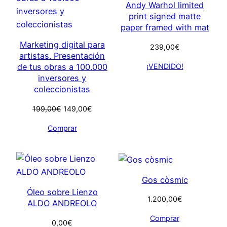
Andy Warhol limited
print signed matte
paper framed with mat
Marketing digital para
239,00
€
artistas. Presentación
¡VENDIDO!
de tus obras a 100.000
inversores y
coleccionistas
El
El
199,00
€
149,00
€
precio
precio
Comprar
original
actual
era:
es:
199,00€.
149,00€.
Gos còsmic
Óleo sobre Lienzo
1.200,00
€
ALDO ANDREOLO
Comprar
0,00
€