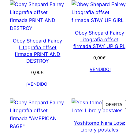
Obey Shepard Fairey
Litografía offset
Obey Shepard Fairey
firmada STAY UP GIRL
Litografía offset
firmada PRINT AND
0,00
€
DESTROY
¡VENDIDO!
0,00
€
¡VENDIDO!
PROD
OFERTA
ON
SALE
Yoshitomo Nara Lote:
Libro y postales