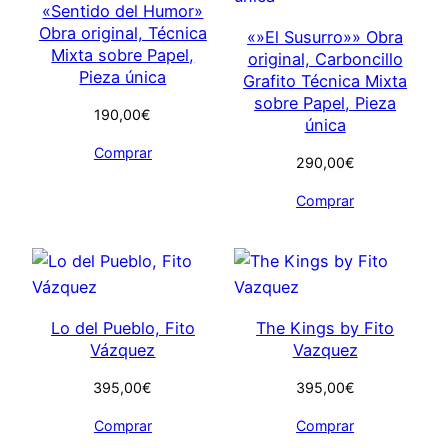
«Sentido del Humor»
Obra original, Técnica
«»El Susurro»» Obra
Mixta sobre Papel,
original, Carboncillo
Pieza única
Grafito Técnica Mixta
sobre Papel, Pieza
190,00
€
única
Comprar
290,00
€
Comprar
Lo del Pueblo, Fito
The Kings by Fito
Vázquez
Vazquez
395,00
€
395,00
€
Comprar
Comprar