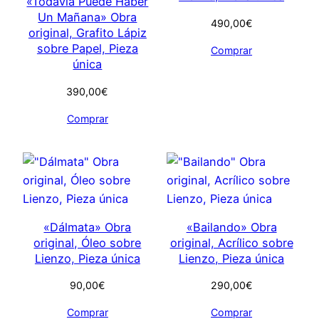
«Todavía Puede Haber
Un Mañana» Obra
490,00
€
original, Grafito Lápiz
sobre Papel, Pieza
Comprar
única
390,00
€
Comprar
«Dálmata» Obra
«Bailando» Obra
original, Óleo sobre
original, Acrílico sobre
Lienzo, Pieza única
Lienzo, Pieza única
90,00
€
290,00
€
Comprar
Comprar